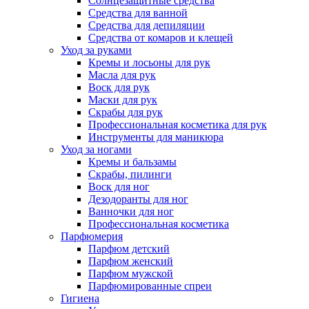
Солнцезащитные средства
Средства для ванной
Средства для депиляции
Средства от комаров и клещей
Уход за руками
Кремы и лосьоны для рук
Масла для рук
Воск для рук
Маски для рук
Скрабы для рук
Профессиональная косметика для рук
Инструменты для маникюра
Уход за ногами
Кремы и бальзамы
Скрабы, пилинги
Воск для ног
Дезодоранты для ног
Ванночки для ног
Профессиональная косметика
Парфюмерия
Парфюм детский
Парфюм женский
Парфюм мужской
Парфюмированные спреи
Гигиена