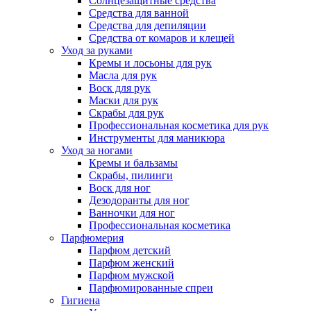
Солнцезащитные средства
Средства для ванной
Средства для депиляции
Средства от комаров и клещей
Уход за руками
Кремы и лосьоны для рук
Масла для рук
Воск для рук
Маски для рук
Скрабы для рук
Профессиональная косметика для рук
Инструменты для маникюра
Уход за ногами
Кремы и бальзамы
Скрабы, пилинги
Воск для ног
Дезодоранты для ног
Ванночки для ног
Профессиональная косметика
Парфюмерия
Парфюм детский
Парфюм женский
Парфюм мужской
Парфюмированные спреи
Гигиена