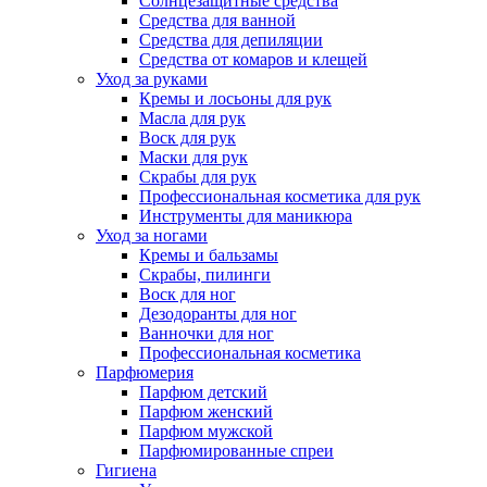
Солнцезащитные средства
Средства для ванной
Средства для депиляции
Средства от комаров и клещей
Уход за руками
Кремы и лосьоны для рук
Масла для рук
Воск для рук
Маски для рук
Скрабы для рук
Профессиональная косметика для рук
Инструменты для маникюра
Уход за ногами
Кремы и бальзамы
Скрабы, пилинги
Воск для ног
Дезодоранты для ног
Ванночки для ног
Профессиональная косметика
Парфюмерия
Парфюм детский
Парфюм женский
Парфюм мужской
Парфюмированные спреи
Гигиена