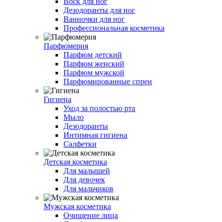
Воск для ног
Дезодоранты для ног
Ванночки для ног
Профессиональная косметика
Парфюмерия
Парфюм детский
Парфюм женский
Парфюм мужской
Парфюмированные спреи
Гигиена
Уход за полостью рта
Мыло
Дезодоранты
Интимная гигиена
Салфетки
Детская косметика
Для малышей
Для девочек
Для мальчиков
Мужская косметика
Очищение лица