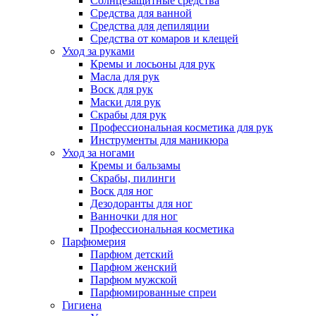
Солнцезащитные средства
Средства для ванной
Средства для депиляции
Средства от комаров и клещей
Уход за руками
Кремы и лосьоны для рук
Масла для рук
Воск для рук
Маски для рук
Скрабы для рук
Профессиональная косметика для рук
Инструменты для маникюра
Уход за ногами
Кремы и бальзамы
Скрабы, пилинги
Воск для ног
Дезодоранты для ног
Ванночки для ног
Профессиональная косметика
Парфюмерия
Парфюм детский
Парфюм женский
Парфюм мужской
Парфюмированные спреи
Гигиена