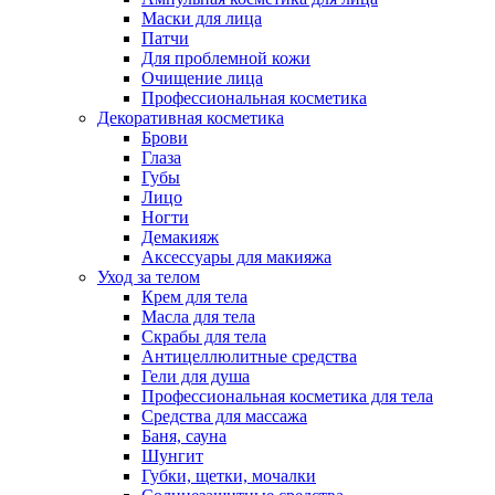
Маски для лица
Патчи
Для проблемной кожи
Очищение лица
Профессиональная косметика
Декоративная косметика
Брови
Глаза
Губы
Лицо
Ногти
Демакияж
Аксессуары для макияжа
Уход за телом
Крем для тела
Масла для тела
Скрабы для тела
Антицеллюлитные средства
Гели для душа
Профессиональная косметика для тела
Средства для массажа
Баня, сауна
Шунгит
Губки, щетки, мочалки