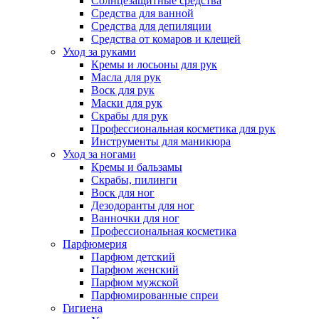
Солнцезащитные средства
Средства для ванной
Средства для депиляции
Средства от комаров и клещей
Уход за руками
Кремы и лосьоны для рук
Масла для рук
Воск для рук
Маски для рук
Скрабы для рук
Профессиональная косметика для рук
Инструменты для маникюра
Уход за ногами
Кремы и бальзамы
Скрабы, пилинги
Воск для ног
Дезодоранты для ног
Ванночки для ног
Профессиональная косметика
Парфюмерия
Парфюм детский
Парфюм женский
Парфюм мужской
Парфюмированные спреи
Гигиена