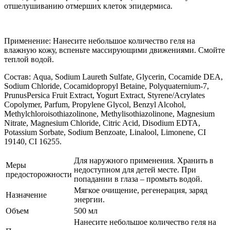
отшелушиванию отмерших клеток эпидермиса.
Применение: Нанесите небольшое количество геля на
влажную кожу, вспеньте массирующими движениями. Смойте
теплой водой.
Состав: Aqua, Sodium Laureth Sulfate, Glycerin, Cocamide DEA,
Sodium Chloride, Cocamidopropyl Betaine, Polyquaternium-7,
PrunusPersica Fruit Extract, Yogurt Extract, Styrene/Acrylates
Copolymer, Parfum, Propylene Glycol, Benzyl Alcohol,
Methylchloroisothiazolinone, Methylisothiazolinone, Magnesium
Nitrate, Magnesium Chloride, Citric Acid, Disodium EDTA,
Potassium Sorbate, Sodium Benzoate, Linalool, Limonene, CI
19140, CI 16255.
Для наружного применения. Хранить в
Меры
недоступном для детей месте. При
предосторожности
попадании в глаза – промыть водой.
Мягкое очищение, регенерация, заряд
Назначение
энергии.
Объем
500 мл
Нанесите небольшое количество геля на