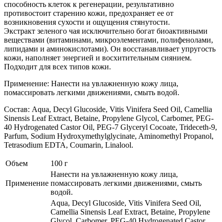
способность клеток к регенерации, результативно
противостоит старению кожи, предохраняет ее от
возникновения сухости и ощущения стянутости.
Экстракт зеленого чая исключительно богат биоактивными
веществами (витаминами, микроэлементами, полифенолами,
липидами и аминокислотами). Он восстанавливает упругость
кожи, наполняет энергией и восхитительным сиянием.
Подходит для всех типов кожи.
Применение: Нанести на увлажненную кожу лица,
помассировать легкими движениями, смыть водой.
Состав: Aqua, Decyl Glucoside, Vitis Vinifera Seed Oil, Camellia
Sinensis Leaf Extract, Betaine, Propylene Glycol, Carbomer, PEG-
40 Hydrogenated Castor Oil, PEG-7 Glyceryl Cocoate, Trideceth-9,
Parfum, Sodium Hydroxymethylglycinate, Aminomethyl Propanol,
Tetrasodium EDTA, Coumarin, Linalool.
Объем
100 г
Нанести на увлажненную кожу лица,
Применение
помассировать легкими движениями, смыть
водой.
Aqua, Decyl Glucoside, Vitis Vinifera Seed Oil,
Camellia Sinensis Leaf Extract, Betaine, Propylene
Glycol, Carbomer, PEG-40 Hydrogenated Castor