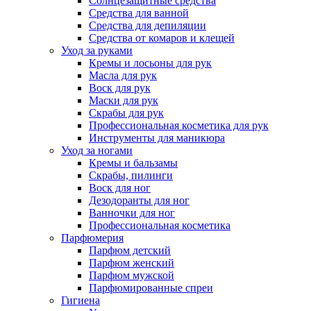
Солнцезащитные средства
Средства для ванной
Средства для депиляции
Средства от комаров и клещей
Уход за руками
Кремы и лосьоны для рук
Масла для рук
Воск для рук
Маски для рук
Скрабы для рук
Профессиональная косметика для рук
Инструменты для маникюра
Уход за ногами
Кремы и бальзамы
Скрабы, пилинги
Воск для ног
Дезодоранты для ног
Ванночки для ног
Профессиональная косметика
Парфюмерия
Парфюм детский
Парфюм женский
Парфюм мужской
Парфюмированные спреи
Гигиена