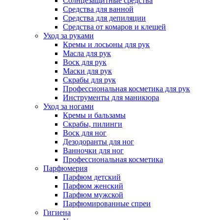
Солнцезащитные средства
Средства для ванной
Средства для депиляции
Средства от комаров и клещей
Уход за руками
Кремы и лосьоны для рук
Масла для рук
Воск для рук
Маски для рук
Скрабы для рук
Профессиональная косметика для рук
Инструменты для маникюра
Уход за ногами
Кремы и бальзамы
Скрабы, пилинги
Воск для ног
Дезодоранты для ног
Ванночки для ног
Профессиональная косметика
Парфюмерия
Парфюм детский
Парфюм женский
Парфюм мужской
Парфюмированные спреи
Гигиена