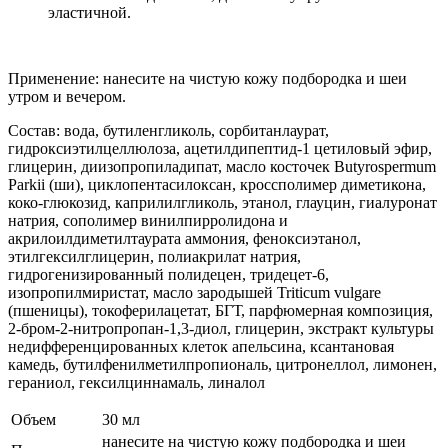
эластичной.
Применение: нанесите на чистую кожу подбородка и шеи
утром и вечером.
Состав: вода, бутиленгликоль, сорбитанлаурат,
гидроксиэтилцеллюлоза, ацетилдипептид-1 цетиловый эфир,
глицерин, диизопропиладипат, масло косточек Butyrospermum
Parkii (ши), циклопентасилоксан, кроссполимер диметикона,
коко-глюкозид, каприлилгликоль, этанол, глауцин, гиалуронат
натрия, сополимер винилпирролидона и
акрилоилдиметилтаурата аммония, феноксиэтанол,
этилгексилглицерин, полиакрилат натрия,
гидрогенизированный полидецен, тридецет-6,
изопропилмиристат, масло зародышей Triticum vulgare
(пшеницы), токоферилацетат, БГТ, парфюмерная композиция,
2-бром-2-нитропропан-1,3-диол, глицерин, экстракт культуры
недифференцированных клеток апельсина, ксантановая
камедь, бутилфенилметилпропиональ, цитронеллол, лимонен,
гераниол, гексилциннамаль, линалол
Объем
30 мл
нанесите на чистую кожу подбородка и шеи