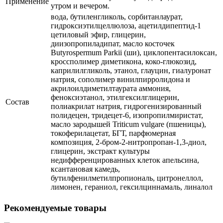
Применение
утром и вечером.
вода, бутиленгликоль, сорбитанлаурат,
гидроксиэтилцеллюлоза, ацетилдипептид-1
цетиловый эфир, глицерин,
диизопропиладипат, масло косточек
Butyrospermum Parkii (ши), циклопентасилоксан,
кроссполимер диметикона, коко-глюкозид,
каприлилгликоль, этанол, глауцин, гиалуронат
натрия, сополимер винилпирролидона и
акрилоилдиметилтаурата аммония,
феноксиэтанол, этилгексилглицерин,
Состав
полиакрилат натрия, гидрогенизированный
полидецен, тридецет-6, изопропилмиристат,
масло зародышей Triticum vulgare (пшеницы),
токоферилацетат, БГТ, парфюмерная
композиция, 2-бром-2-нитропропан-1,3-диол,
глицерин, экстракт культуры
недифференцированных клеток апельсина,
ксантановая камедь,
бутилфенилметилпропиональ, цитронеллол,
лимонен, гераниол, гексилциннамаль, линалол
Рекомендуемые товары