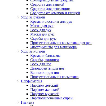
Солнцезащитные средства
Средства для ванной
Средства для депиляции
Средства от комаров и клещей
Уход за руками
Кремы и лосьоны для рук
Масла для рук
Воск для рук
Маски для рук
Скрабы для рук
Профессиональная косметика для рук
Инструменты для маникюра
Уход за ногами
Кремы и бальзамы
Скрабы, пилинги
Воск для ног
Дезодоранты для ног
Ванночки для ног
Профессиональная косметика
Парфюмерия
Парфюм детский
Парфюм женский
Парфюм мужской
Парфюмированные спреи
Гигиена