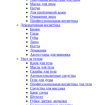
Маски для лица
Патчи
Для проблемной кожи
Очищение лица
Профессиональная косметика
Декоративная косметика
Брови
Глаза
Губы
Лицо
Ногти
Демакияж
Аксессуары для макияжа
Уход за телом
Крем для тела
Масла для тела
Скрабы для тела
Антицеллюлитные средства
Гели для душа
Профессиональная косметика для тела
Средства для массажа
Баня, сауна
Шунгит
Губки, щетки, мочалки