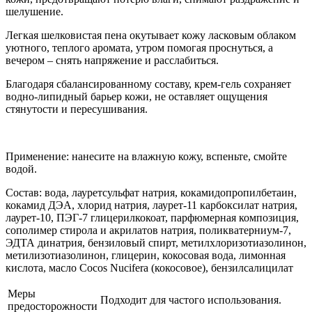
шелушение.
Легкая шелковистая пена окутывает кожу ласковым облаком
уютного, теплого аромата, утром помогая проснуться, а
вечером – снять напряжение и расслабиться.
Благодаря сбалансированному составу, крем-гель сохраняет
водно-липидный барьер кожи, не оставляет ощущения
стянутости и пересушивания.
Применение: нанесите на влажную кожу, вспеньте, смойте
водой.
Состав: вода, лауретсульфат натрия, кокамидопропилбетаин,
кокамид ДЭА, хлорид натрия, лаурет-11 карбоксилат натрия,
лаурет-10, ПЭГ-7 глицерилкокоат, парфюмерная композиция,
сополимер стирола и акрилатов натрия, поликватерниум-7,
ЭДТА динатрия, бензиловый спирт, метилхлоризотиазолинон,
метилизотиазолинон, глицерин, кокосовая вода, лимонная
кислота, масло Cocos Nucifera (кокосовое), бензилсалицилат
Меры
Подходит для частого использования.
предосторожности