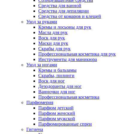
Солнцезащитные средства
Средства для ванной
Средства для депиляции
Средства от комаров и клещей
Уход за руками
Кремы и лосьоны для рук
Масла для рук
Воск для рук
Маски для рук
Скрабы для рук
Профессиональная косметика для рук
Инструменты для маникюра
Уход за ногами
Кремы и бальзамы
Скрабы, пилинги
Воск для ног
Дезодоранты для ног
Ванночки для ног
Профессиональная косметика
Парфюмерия
Парфюм детский
Парфюм женский
Парфюм мужской
Парфюмированные спреи
Гигиена