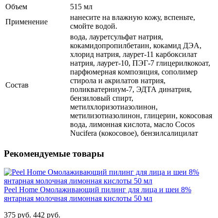
Объем
515 мл
нанесите на влажную кожу, вспеньте,
Применение
смойте водой.
вода, лауретсульфат натрия,
кокамидопропилбетаин, кокамид ДЭА,
хлорид натрия, лаурет-11 карбоксилат
натрия, лаурет-10, ПЭГ-7 глицерилкокоат,
парфюмерная композиция, сополимер
стирола и акрилатов натрия,
Состав
поликватерниум-7, ЭДТА динатрия,
бензиловый спирт,
метилхлоризотиазолинон,
метилизотиазолинон, глицерин, кокосовая
вода, лимонная кислота, масло Cocos
Nucifera (кокосовое), бензилсалицилат
Рекомендуемые товары
Peel Home Омолаживающий пилинг для лица и шеи 8%
янтарная молочная лимонная кислоты 50 мл
375 руб.
442 руб.