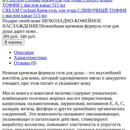
CREAM Cocktail Крем-гель для душа СЛИВОЧНЫЙ ТОФФИ
с маслом какао 515 мл
Подари своей коже ШОКОЛАДНО-КОФЕЙНОЕ
НАСЛАЖДЕНИЕ!Нежнейшая кремовая формула геля для
душа дарит коже..
289 руб.
340 руб.
В корзину
Описание
Характеристики
Отзывы (0)
Нежная кремовая формула геля для душа – это вкуснейший
коктейль для кожи, который одновременно мягко и аккуратно
очищает, при этом питает и увлажняет кожу.
Масло кокоса и кокосовое молочко содержат уникальную
комбинацию полезных жирных кислот (миристиновая,
каприловая, пальмитиновая, лауриновая), витаминов E, A, C,
кальция, железа, фосфора и других ценнейших органических
соединений. Эти компоненты оказывают омолаживающее,
увлажняющее и питательное действие, стимулируют
выработку коллагена, повышают эластичность и упругость
кожи, предотвращают потерю влаги, снимают раздражение и