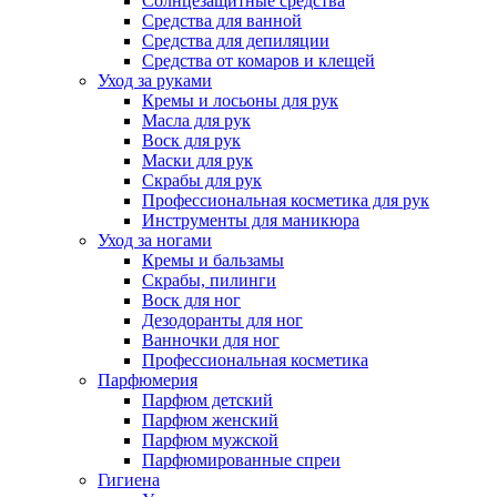
Солнцезащитные средства
Средства для ванной
Средства для депиляции
Средства от комаров и клещей
Уход за руками
Кремы и лосьоны для рук
Масла для рук
Воск для рук
Маски для рук
Скрабы для рук
Профессиональная косметика для рук
Инструменты для маникюра
Уход за ногами
Кремы и бальзамы
Скрабы, пилинги
Воск для ног
Дезодоранты для ног
Ванночки для ног
Профессиональная косметика
Парфюмерия
Парфюм детский
Парфюм женский
Парфюм мужской
Парфюмированные спреи
Гигиена