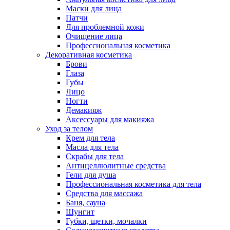
Маски для лица
Патчи
Для проблемной кожи
Очищение лица
Профессиональная косметика
Декоративная косметика
Брови
Глаза
Губы
Лицо
Ногти
Демакияж
Аксессуары для макияжа
Уход за телом
Крем для тела
Масла для тела
Скрабы для тела
Антицеллюлитные средства
Гели для душа
Профессиональная косметика для тела
Средства для массажа
Баня, сауна
Шунгит
Губки, щетки, мочалки