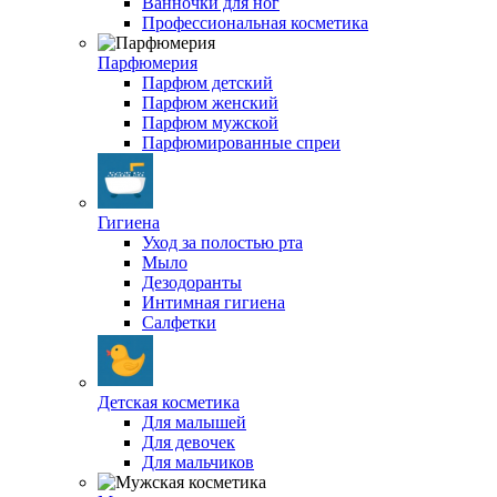
Ванночки для ног
Профессиональная косметика
Парфюмерия
Парфюм детский
Парфюм женский
Парфюм мужской
Парфюмированные спреи
Гигиена
Уход за полостью рта
Мыло
Дезодоранты
Интимная гигиена
Салфетки
Детская косметика
Для малышей
Для девочек
Для мальчиков