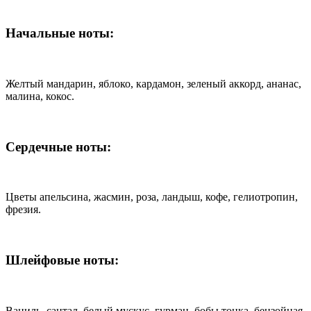
Начальные ноты:
Желтый мандарин, яблоко, кардамон, зеленый аккорд, ананас,
малина, кокос.
Сердечные ноты:
Цветы апельсина, жасмин, роза, ландыш, кофе, гелиотропин,
фрезия.
Шлейфовые ноты:
Ваниль, сантал, белый мускус, гурман, бобы тонка, бензойная