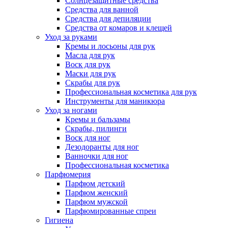
Солнцезащитные средства
Средства для ванной
Средства для депиляции
Средства от комаров и клещей
Уход за руками
Кремы и лосьоны для рук
Масла для рук
Воск для рук
Маски для рук
Скрабы для рук
Профессиональная косметика для рук
Инструменты для маникюра
Уход за ногами
Кремы и бальзамы
Скрабы, пилинги
Воск для ног
Дезодоранты для ног
Ванночки для ног
Профессиональная косметика
Парфюмерия
Парфюм детский
Парфюм женский
Парфюм мужской
Парфюмированные спреи
Гигиена