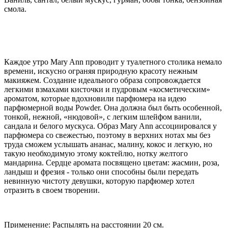
смола.
Каждое утро Mary Ann проводит у туалетного столика немало
времени, искусно ограняя природную красоту нежным
макияжем. Создание идеального образа сопровождается
легкими взмахами кисточки и пудровым «косметическим»
ароматом, которые вдохновили парфюмера на идею
парфюмерной воды Powder. Она должна был быть особенной,
тонкой, нежной, «нюдовой», с легким шлейфом ванили,
сандала и белого мускуса. Образ Mary Ann ассоциировался у
парфюмера со свежестью, поэтому в верхних нотах мы без
труда сможем услышать ананас, малину, кокос и легкую, но
такую необходимую этому коктейлю, нотку желтого
мандарина. Сердце аромата посвящено цветам: жасмин, роза,
ландыш и фрезия - только они способны были передать
невинную чистоту девушки, которую парфюмер хотел
отразить в своем творении.
Применение: Распылять на расстоянии 20 см.