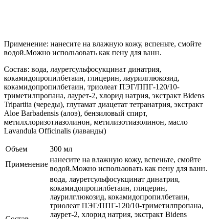
Применение: нанесите на влажную кожу, вспеньте, смойте
водой.Можно использовать как пену для ванн.
Состав: вода, лауретсульфосукцинат динатрия,
кокамидопропилбетаин, глицерин, лаурилглюкозид,
кокамидопропилбетаин, триолеат ПЭГ/ППГ-120/10-
триметилпропана, лаурет-2, хлорид натрия, экстракт Bidens
Tripartita (череды), глутамат диацетат тетранатрия, экстракт
Aloe Barbadensis (алоэ), бензиловый спирт,
метилхлоризотиазолинон, метилизотиазолинон, масло
Lavandula Officinalis (лаванды)
Объем
300 мл
нанесите на влажную кожу, вспеньте, смойте
Применение
водой.Можно использовать как пену для ванн.
вода, лауретсульфосукцинат динатрия,
кокамидопропилбетаин, глицерин,
лаурилглюкозид, кокамидопропилбетаин,
триолеат ПЭГ/ППГ-120/10-триметилпропана,
лаурет-2, хлорид натрия, экстракт Bidens
Состав