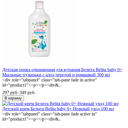
Детская пенка очищающая для купания Белита Belita baby 0+
Мыльные пузырьки с алоэ,чередой и ромашкой 300 мл
<div role="tabpanel" class="tab-pane fade in active"
id="product1"><p></p><div&..
297 руб.
349 руб.
В корзину
Детский крем Белита Belita baby 0+ Нежный уход 100 мл
<div role="tabpanel" class="tab-pane fade active in"
id="product1"><p></p><div&..