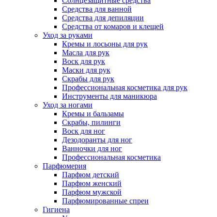
Солнцезащитные средства
Средства для ванной
Средства для депиляции
Средства от комаров и клещей
Уход за руками
Кремы и лосьоны для рук
Масла для рук
Воск для рук
Маски для рук
Скрабы для рук
Профессиональная косметика для рук
Инструменты для маникюра
Уход за ногами
Кремы и бальзамы
Скрабы, пилинги
Воск для ног
Дезодоранты для ног
Ванночки для ног
Профессиональная косметика
Парфюмерия
Парфюм детский
Парфюм женский
Парфюм мужской
Парфюмированные спреи
Гигиена